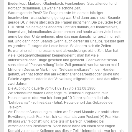
Biedenkopf, Marburg, Gladenbach, Frankenberg, Stadtallendorf und
Korbach zusammen. Es war eine schöne Zeit.
Warum gerade Post? Die Frage musste ich damals häufiger
beantworten - was schwierig genug war. Und dann auch noch Beamte -
gerade DU? Heute stellt sich die Fragen nicht mehr. Die Deutsche Post
DHL steht in einem ganz anderen Licht als damals, als finanzstarkes,
innovatives, internationales Unternehmen und heute wären viele Leute
gerne bei dem Unternehmen, über das man damals nur geschmunzelt
hat. Und dann noch Beamte (wenn auch derzeit im Urlaub). "Besser geht
es garnicht..." - sagen die Leute heute. So ändern sich die Zeiten.
Es war eine sehr interessante und abwechslungsreiche Zeit. Man hat
viele Kollegen/Kolleginnen kennengelernt, man hat viele
unterschiedlichen Dinge gesehen und gemacht. Oder wer hat schon
sonst einmal "Postverzollung" beim Zoll gemacht, wer hat schon mal 1
Millionen Deutsche Mark in der "Geldsammelkasse" in den Händen
gehabt, wer hat schon mal am Postschalter gearbeitet oder Briefe und
Pakete zugestellt oder in der Verwaltung mitgearbeitet - und das alles in
zwei Jahren.
Die Aubildung dauerte vom 01.09.1978 bis 31.08.1980.
Zwischendurch waren Lehrgänge im Berufsbildungszentrum in
Heusenstamm (dort war ich dann gut 10 Jahre später selbst als
"Lehrbeamte" - so hieß das - tätig). Heute gehört das Gebäude der
Telekom.
Am Ende der Ausbildung mussten wir für zwei Monate zur praktischen
Bewährung nach Frankfurt. Ich kam damals zum Postamt (V) Frankfurt
80 (das war "Höchst") und arbeitete im Bereich Kronberg bei
verschiedenen Postämtern. Noch heute habe ich einen sehr engen
Kontakt zu ein paar Kollegen aus dieser Zeit. Untergebracht war ich - als