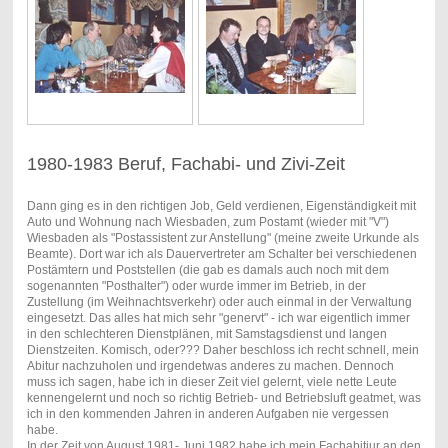
1980-1983 Beruf, Fachabi- und Zivi-Zeit
Dann ging es in den richtigen Job, Geld verdienen, Eigenständigkeit mit
Auto und Wohnung nach Wiesbaden, zum Postamt (wieder mit "V")
Wiesbaden als "Postassistent zur Anstellung" (meine zweite Urkunde als
Beamte). Dort war ich als Dauervertreter am Schalter bei verschiedenen
Postämtern und Poststellen (die gab es damals auch noch mit dem
sogenannten "Posthalter") oder wurde immer im Betrieb, in der
Zustellung (im Weihnachtsverkehr) oder auch einmal in der Verwaltung
eingesetzt. Das alles hat mich sehr "genervt" - ich war eigentlich immer
in den schlechteren Dienstplänen, mit Samstagsdienst und langen
Dienstzeiten. Komisch, oder??? Daher beschloss ich recht schnell, mein
Abitur nachzuholen und irgendetwas anderes zu machen. Dennoch
muss ich sagen, habe ich in dieser Zeit viel gelernt, viele nette Leute
kennengelernt und noch so richtig Betrieb- und Betriebsluft geatmet, was
ich in den kommenden Jahren in anderen Aufgaben nie vergessen
habe.
In der Zeit von August 1981- Juni 1982 habe ich mein Fachabitiur an den