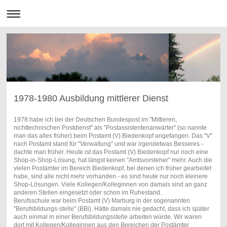
1978-1980 Ausbildung mittlerer Dienst
1978 habe ich bei der Deutschen Bundespost im "Mittleren,
nichttechnischen Postdienst" als "Postassistentenanwärter" (so nannte
man das alles früher) beim Postamt (V) Biedenkopf angefangen. Das "V"
nach Postamt stand für "Verwaltung" und war irgendetwas Besseres -
dachte man früher. Heute ist das Postamt (V) Biedenkopf nur noch eine
Shop-in-Shop-Lösung, hat längst keinen "Amtsvorsteher" mehr. Auch die
vielen Postämter im Bereich Biedenkopf, bei denen ich früher gearbeitet
habe, sind alle nicht mehr vorhanden - es sind heute nur noch kleinere
Shop-Lösungen. Viele Kollegen/Kolleginnen von damals sind an ganz
anderen Stellen eingesetzt oder schon im Ruhestand.
Berufsschule war beim Postamt (V) Marburg in der sogenannten
"Berufsbildungs-stelle" (BBi). Hätte damals nie gedacht, dass ich später
auch einmal in einer Berufsbildungsstelle arbeiten würde. Wir waren
dort mit Kollegen/Kolleginnen aus den Bereichen der Postämter