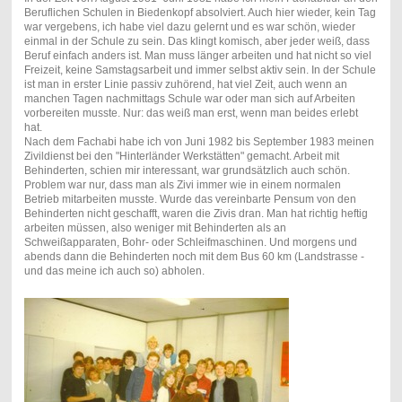
Beruflichen Schulen in Biedenkopf absolviert. Auch hier wieder, kein Tag
war vergebens, ich habe viel dazu gelernt und es war schön, wieder
einmal in der Schule zu sein. Das klingt komisch, aber jeder weiß, dass
Beruf einfach anders ist. Man muss länger arbeiten und hat nicht so viel
Freizeit, keine Samstagsarbeit und immer selbst aktiv sein. In der Schule
ist man in erster Linie passiv zuhörend, hat viel Zeit, auch wenn an
manchen Tagen nachmittags Schule war oder man sich auf Arbeiten
vorbereiten musste. Nur: das weiß man erst, wenn man beides erlebt
hat.
Nach dem Fachabi habe ich von Juni 1982 bis September 1983 meinen
Zivildienst bei den "Hinterländer Werkstätten" gemacht. Arbeit mit
Behinderten, schien mir interessant, war grundsätzlich auch schön.
Problem war nur, dass man als Zivi immer wie in einem normalen
Betrieb mitarbeiten musste. Wurde das vereinbarte Pensum von den
Behinderten nicht geschafft, waren die Zivis dran. Man hat richtig heftig
arbeiten müssen, also weniger mit Behinderten als an
Schweißapparaten, Bohr- oder Schleifmaschinen. Und morgens und
abends dann die Behinderten noch mit dem Bus 60 km (Landstrasse -
und das meine ich auch so) abholen.